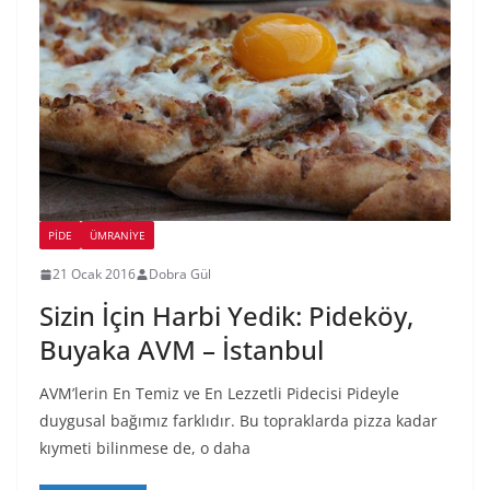
PIDE
ÜMRANIYE
21 Ocak 2016
Dobra Gül
Sizin İçin Harbi Yedik: Pideköy,
Buyaka AVM – İstanbul
AVM’lerin En Temiz ve En Lezzetli Pidecisi Pideyle
duygusal bağımız farklıdır. Bu topraklarda pizza kadar
kıymeti bilinmese de, o daha