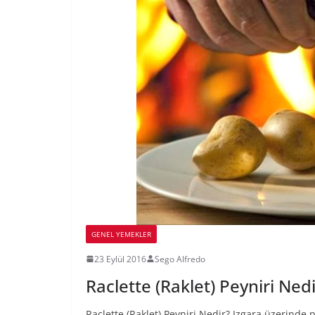
GENEL YEMEKLER
23 Eylül 2016
Sego Alfredo
Raclette (Raklet) Peyniri Ned
Raclette (Raklet) Peyniri Nedir? Izgara üzerinde p