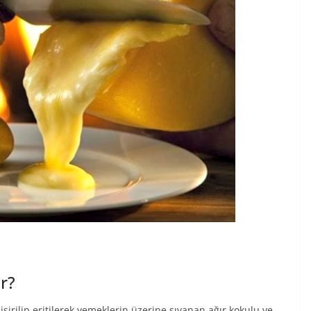
ir?
işirilip eritilerek yemeklerin üzerine sıvanan ağır kokulu ve