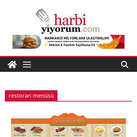
Skip
to
content
restoran menüsü