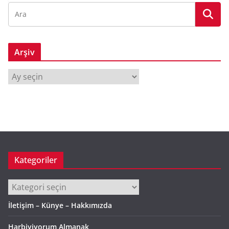
Arşiv
A
r
ş
i
v
Kategoriler
Kategoriler
İletişim – Künye – Hakkımızda
Harbiyiyorum Almanak