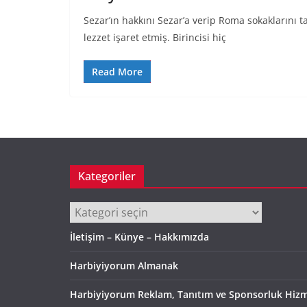
Sezar’ın hakkını Sezar’a verip Roma sokaklarını t
lezzet işaret etmiş. Birincisi hiç
Read More
Kategoriler
Kategoriler
İletişim – Künye – Hakkımızda
Harbiyiyorum Almanak
Harbiyiyorum Reklam, Tanıtım ve Sponsorluk Hizm