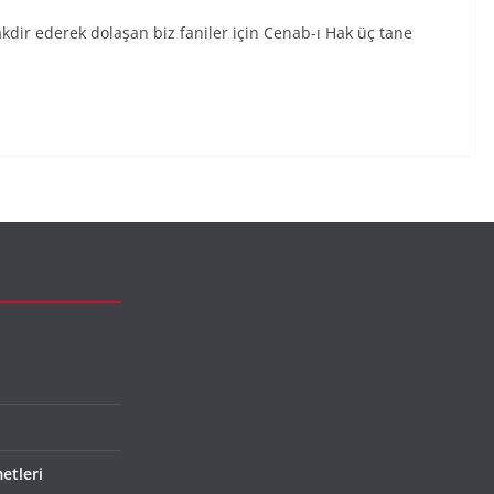
akdir ederek dolaşan biz faniler için Cenab-ı Hak üç tane
etleri