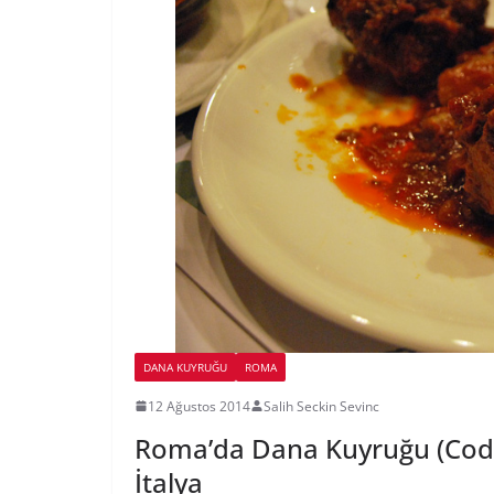
DANA KUYRUĞU
ROMA
12 Ağustos 2014
Salih Seckin Sevinc
Roma’da Dana Kuyruğu (Coda
İtalya