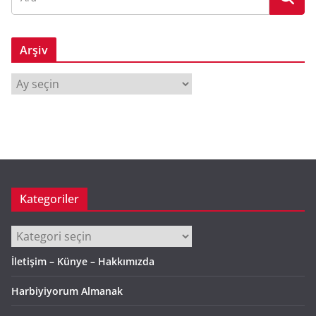
Arşiv
A
r
ş
i
v
Kategoriler
Kategoriler
İletişim – Künye – Hakkımızda
Harbiyiyorum Almanak