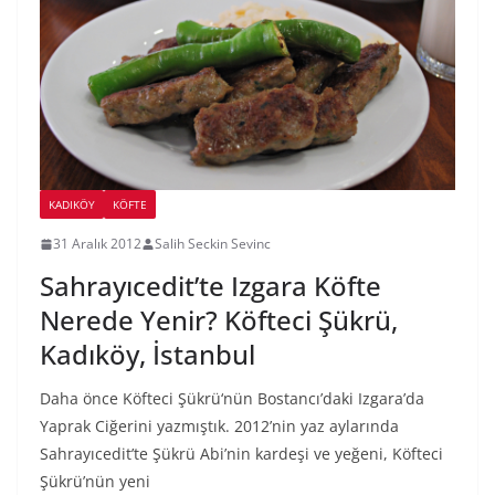
KADIKÖY
KÖFTE
31 Aralık 2012
Salih Seckin Sevinc
Sahrayıcedit’te Izgara Köfte
Nerede Yenir? Köfteci Şükrü,
Kadıköy, İstanbul
Daha önce Köfteci Şükrü‘nün Bostancı’daki Izgara’da
Yaprak Ciğerini yazmıştık. 2012’nin yaz aylarında
Sahrayıcedit’te Şükrü Abi’nin kardeşi ve yeğeni, Köfteci
Şükrü’nün yeni