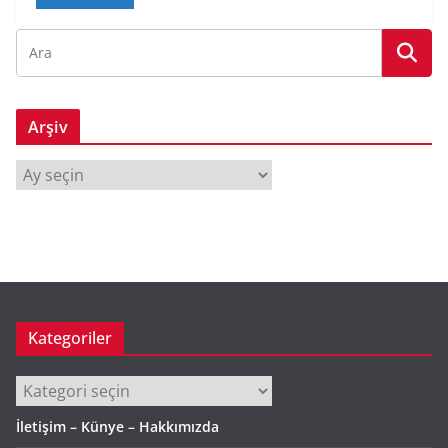
Arşiv
A
r
ş
i
v
Kategoriler
Kategoriler
İletişim – Künye – Hakkımızda