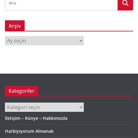
Arşiv
A
r
ş
i
v
Kategoriler
Kategoriler
İletişim – Künye – Hakkımızda
Harbiyiyorum Almanak