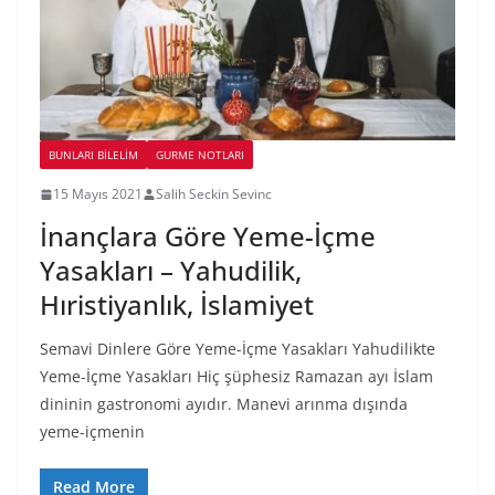
BUNLARI BILELIM
GURME NOTLARI
15 Mayıs 2021
Salih Seckin Sevinc
İnançlara Göre Yeme-İçme
Yasakları – Yahudilik,
Hıristiyanlık, İslamiyet
Semavi Dinlere Göre Yeme-İçme Yasakları Yahudilikte
Yeme-İçme Yasakları Hiç şüphesiz Ramazan ayı İslam
dininin gastronomi ayıdır. Manevi arınma dışında
yeme-içmenin
Read More