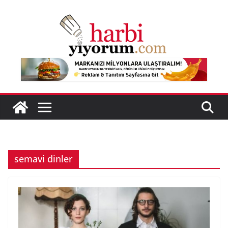
Skip
to
content
semavi dinler