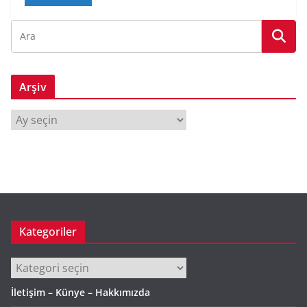
Arşiv
A
r
ş
i
v
Kategoriler
Kategoriler
İletişim – Künye – Hakkımızda