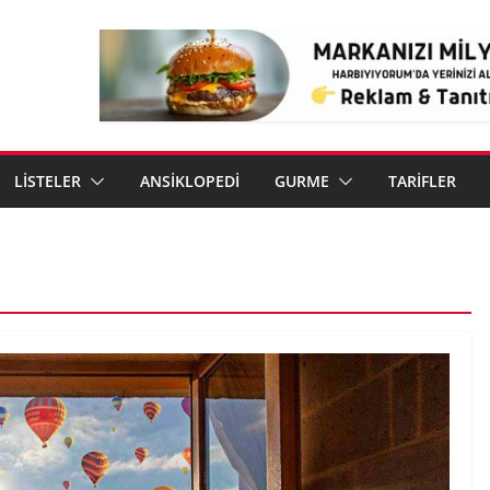
LİSTELER
ANSİKLOPEDİ
GURME
TARİFLER