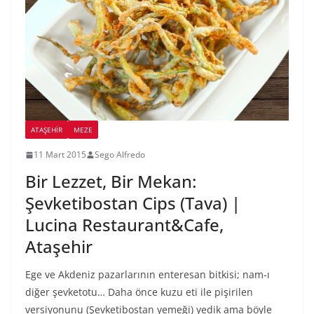
ATAŞEHIR
MEZE
11 Mart 2015
Sego Alfredo
Bir Lezzet, Bir Mekan:
Şevketibostan Cips (Tava) |
Lucina Restaurant&Cafe,
Ataşehir
Ege ve Akdeniz pazarlarının enteresan bitkisi; nam-ı
diğer şevketotu… Daha önce kuzu eti ile pişirilen
versiyonunu (Şevketibostan yemeği) yedik ama böyle