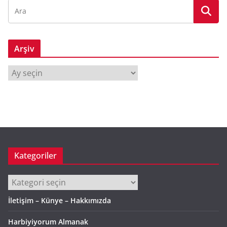
Arşiv
A
r
ş
i
v
Kategoriler
Kategoriler
İletişim – Künye – Hakkımızda
Harbiyiyorum Almanak