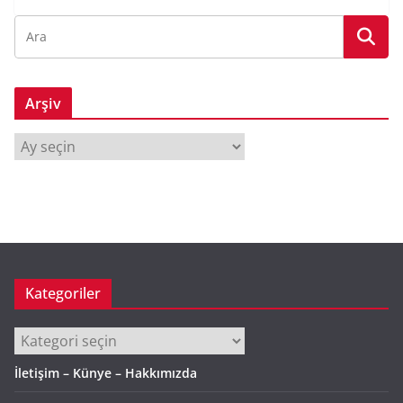
Arşiv
A
r
ş
i
v
Kategoriler
Kategoriler
İletişim – Künye – Hakkımızda