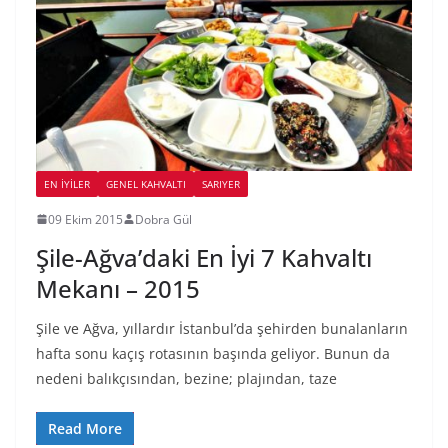
EN İYILER
GENEL KAHVALTI
SARIYER
09 Ekim 2015
Dobra Gül
Şile-Ağva’daki En İyi 7 Kahvaltı
Mekanı – 2015
Şile ve Ağva, yıllardır İstanbul’da şehirden bunalanların
hafta sonu kaçış rotasının başında geliyor. Bunun da
nedeni balıkçısından, bezine; plajından, taze
Read More