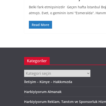
Belki fark etmişsinizdir Geçen hafta İstanbul Bo
atmıştı. Evet, o geminin ismi “Esmeralda“. Hanı
Read More
Kategoriler
Kategoriler
İletişim – Künye – Hakkımızda
Harbiyiyorum Almanak
Harbiyiyorum Reklam, Tanıtım ve Sponsorluk Hizm