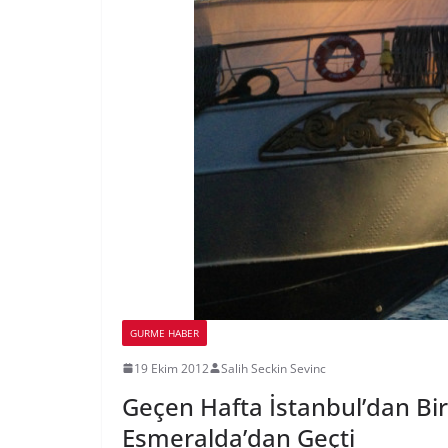
GURME HABER
19 Ekim 2012
Salih Seckin Sevinc
Geçen Hafta İstanbul’dan Bi
Esmeralda’dan Geçti