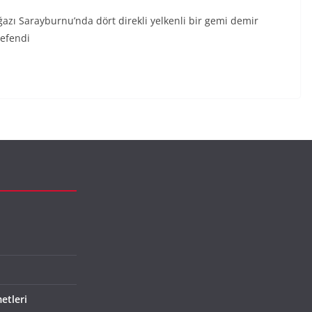
ğazı Sarayburnu’nda dört direkli yelkenli bir gemi demir
mefendi
etleri