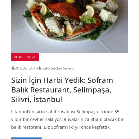
BALIK
SILIVRI
26 Eylül 2014
Salih Seckin Sevinc
Sizin İçin Harbi Yedik: Sofram
Balık Restaurant, Selimpaşa,
Silivri, İstanbul
İstanbul’un şirin sahil kasabası Selimpaşa. İçinde 35
yıldır bir cevher saklıyor. Rüyalarınıza ilham olacak bir
balık restoranı. Biz Sofram’ı iki yıl önce keşfettik