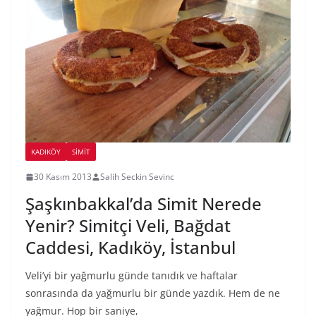
KADIKÖY
SIMIT
30 Kasım 2013
Salih Seckin Sevinc
Şaşkınbakkal’da Simit Nerede
Yenir? Simitçi Veli, Bağdat
Caddesi, Kadıköy, İstanbul
Veli’yi bir yağmurlu günde tanıdık ve haftalar
sonrasında da yağmurlu bir günde yazdık. Hem de ne
yağmur. Hop bir saniye,