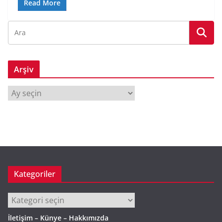
Read More
Arşiv
A
r
ş
i
v
Kategoriler
Kategoriler
İletişim – Künye – Hakkımızda