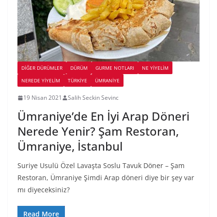
DIĞER DÜRÜMLER
DÜRÜM
GURME NOTLARI
NE YİYELİM
NEREDE YİYELİM
TÜRKIYE
ÜMRANIYE
19 Nisan 2021
Salih Seckin Sevinc
Ümraniye’de En İyi Arap Döneri
Nerede Yenir? Şam Restoran,
Ümraniye, İstanbul
Suriye Usulü Özel Lavaşta Soslu Tavuk Döner – Şam
Restoran, Ümraniye Şimdi Arap döneri diye bir şey var
mı diyeceksiniz?
Read More