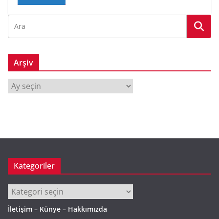
Arşiv
A
r
ş
i
v
Kategoriler
Kategoriler
İletişim – Künye – Hakkımızda