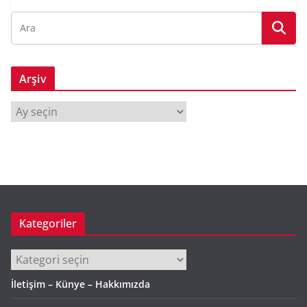
Arşiv
A
r
ş
i
v
Kategoriler
Kategoriler
İletişim – Künye – Hakkımızda