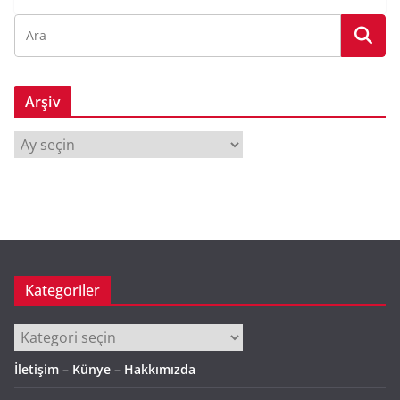
Arşiv
A
r
ş
i
v
Kategoriler
Kategoriler
İletişim – Künye – Hakkımızda