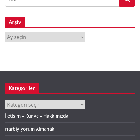
Arşiv
A
r
ş
i
v
Kategoriler
Kategoriler
İletişim – Künye – Hakkımızda
Harbiyiyorum Almanak