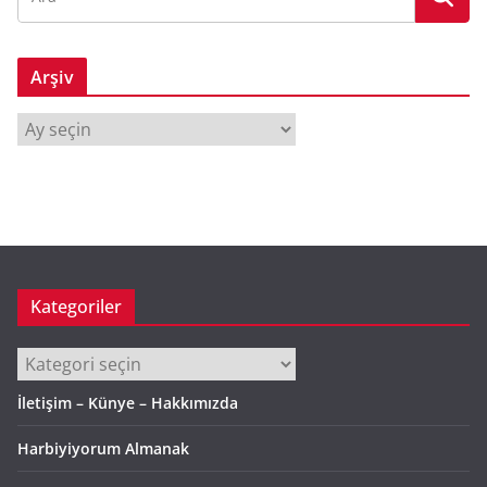
Arşiv
A
r
ş
i
v
Kategoriler
Kategoriler
İletişim – Künye – Hakkımızda
Harbiyiyorum Almanak