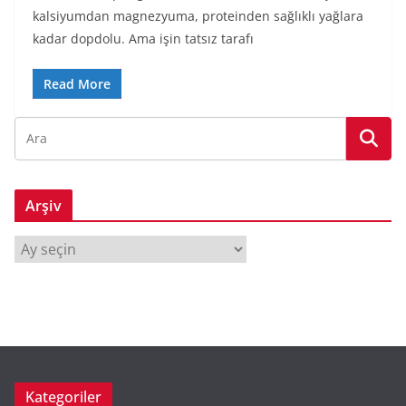
kalsiyumdan magnezyuma, proteinden sağlıklı yağlara
kadar dopdolu. Ama işin tatsız tarafı
Read More
Arşiv
A
r
ş
i
v
Kategoriler