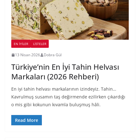
EN İYILER
LİSTELER
13 Nisan 2026
Dobra Gül
Türkiye’nin En İyi Tahin Helvası
Markaları (2026 Rehberi)
En iyi tahin helvası markalarının izindeyiz. Tahin…
Kavrulmuş susamın taş değirmende ezilirken çıkardığı
o mis gibi kokunun kıvamla buluşmuş hâli.
Read More