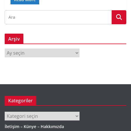
Arşiv
A
r
ş
i
v
Kategoriler
Kategoriler
İletişim – Künye – Hakkımızda