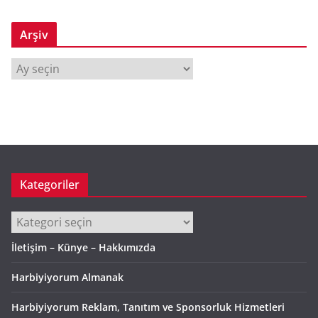
Arşiv
A
r
ş
i
v
Kategoriler
Kategoriler
İletişim – Künye – Hakkımızda
Harbiyiyorum Almanak
Harbiyiyorum Reklam, Tanıtım ve Sponsorluk Hizmetleri