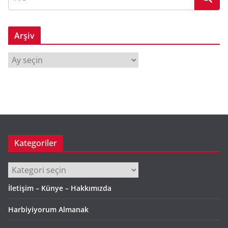
Arşiv
A
r
ş
i
v
Kategoriler
Kategoriler
İletişim – Künye – Hakkımızda
Harbiyiyorum Almanak