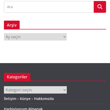
Arşiv
A
r
ş
i
v
Kategoriler
Kategoriler
İletişim – Künye – Hakkımızda
Harbiyiyorum Almanak