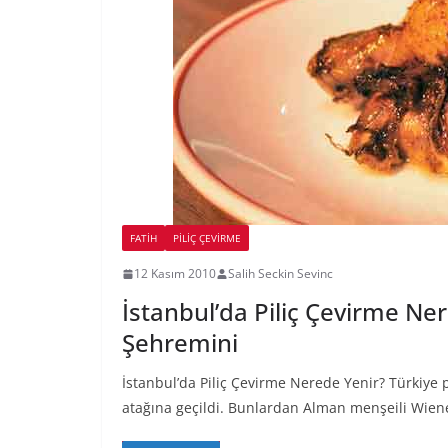
FATIH
PILIÇ ÇEVIRME
12 Kasım 2010
Salih Seckin Sevinc
İstanbul’da Piliç Çevirme Ne
Şehremini
İstanbul’da Piliç Çevirme Nerede Yenir? Türkiye p
atağına geçildi. Bunlardan Alman menşeili Wien