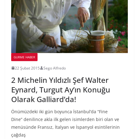
GURME HABER
22 Şubat 2015
Sego Alfredo
2 Michelin Yıldızlı Şef Walter
Eynard, Turgut Ay’ın Konuğu
Olarak Galliard’da!
Önümüzdeki iki gün boyunca İstanbul’da “Fine
Dine” denilince akla ilk gelen isimlerden biri olan ve
menüsünde Fransız, İtalyan ve İspanyol esintilerinin
çağdaş