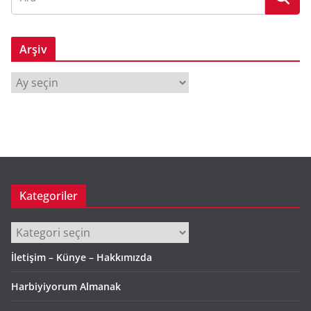
Arşiv
A
r
ş
i
v
Kategoriler
Kategoriler
İletişim – Künye – Hakkımızda
Harbiyiyorum Almanak