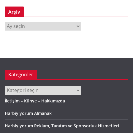
Arşiv
A
r
ş
i
v
Kategoriler
Kategoriler
İletişim – Künye – Hakkımızda
Harbiyiyorum Almanak
Harbiyiyorum Reklam, Tanıtım ve Sponsorluk Hizmetleri