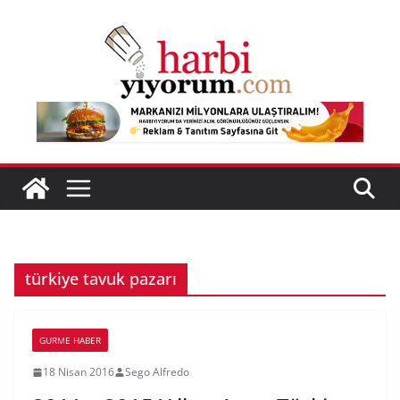
Skip
to
content
türkiye tavuk pazarı
GURME HABER
18 Nisan 2016
Sego Alfredo