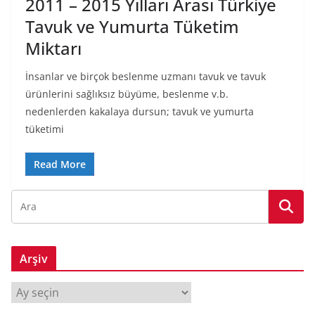
2011 – 2015 Yılları Arası Türkiye
Tavuk ve Yumurta Tüketim
Miktarı
İnsanlar ve birçok beslenme uzmanı tavuk ve tavuk
ürünlerini sağlıksız büyüme, beslenme v.b.
nedenlerden kakalaya dursun; tavuk ve yumurta
tüketimi
Read More
Arşiv
A
r