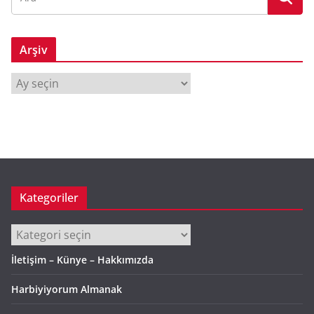
Arşiv
A
r
ş
i
v
Kategoriler
Kategoriler
İletişim – Künye – Hakkımızda
Harbiyiyorum Almanak