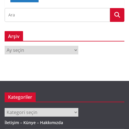
Arşiv
A
r
ş
i
v
Kategoriler
Kategoriler
İletişim – Künye – Hakkımızda