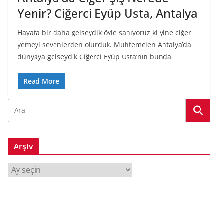
Yenir? Ciğerci Eyüp Usta, Antalya
Hayata bir daha gelseydik öyle sanıyoruz ki yine ciğer
yemeyi sevenlerden olurduk. Muhtemelen Antalya’da
dünyaya gelseydik Ciğerci Eyüp Usta’nın bunda
Read More
Arşiv
A
r
ş
i
v