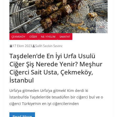
ÇEKMEKÖY
CIĞER
NE YİYELİM
SAKATAT
17 Ekim 2023
Salih Seckin Sevinc
Taşdelen’de En İyi Urfa Usulü
Ciğer Şiş Nerede Yenir? Meşhur
Ciğerci Sait Usta, Çekmeköy,
İstanbul
Urfa’ya gitmeden Urfa’ya gitmek! Kim derdi ki
İstanbul’da Taşdelen’de tesadüfen bir ciğerci bul ve o
ciğerci Türkiye’nin en iyi ciğercilerinden
Read More