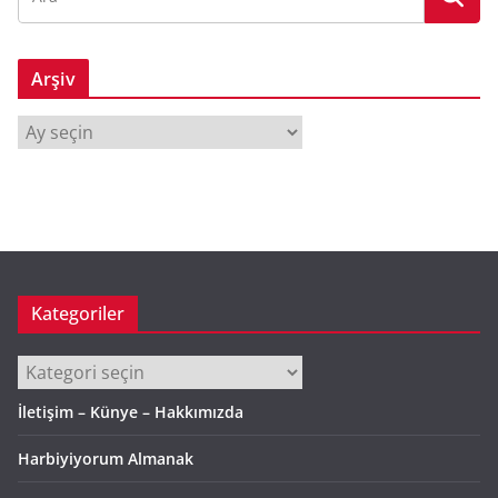
Arşiv
A
r
ş
i
v
Kategoriler
Kategoriler
İletişim – Künye – Hakkımızda
Harbiyiyorum Almanak