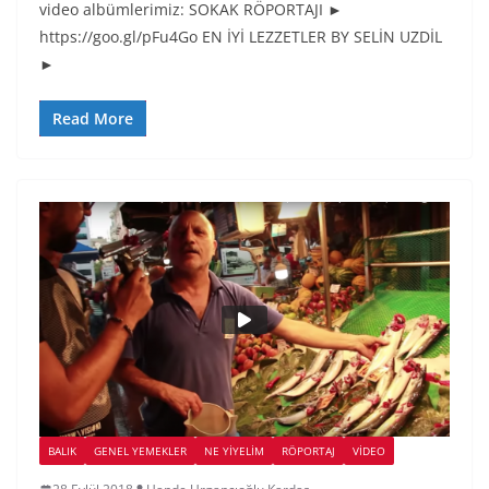
video albümlerimiz: SOKAK RÖPORTAJI ►
https://goo.gl/pFu4Go EN İYİ LEZZETLER BY SELİN UZDİL
►
Read More
BALIK
GENEL YEMEKLER
NE YİYELİM
RÖPORTAJ
VIDEO