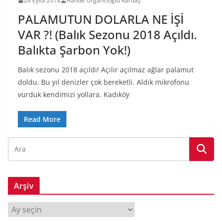
28 Eylül 2018
Hande Urgancıoğlu Kardaş
PALAMUTUN DOLARLA NE İŞİ
VAR ?! (Balık Sezonu 2018 Açıldı.
Balıkta Şarbon Yok!)
Balık sezonu 2018 açıldı! Açılır açılmaz ağlar palamut
doldu. Bu yıl denizler çok bereketli. Aldık mikrofonu
vurduk kendimizi yollara. Kadıköy
Read More
Arşiv
A
r