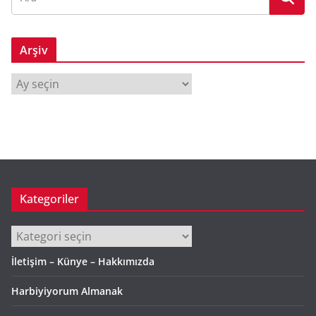
Arşiv
A
r
ş
i
v
Kategoriler
Kategoriler
İletişim – Künye – Hakkımızda
Harbiyiyorum Almanak