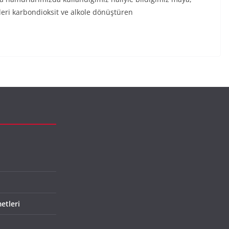
rleri karbondioksit ve alkole dönüştüren
etleri