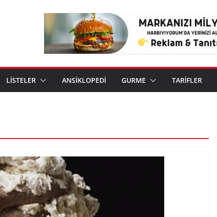
LİSTELER
ANSİKLOPEDİ
GURME
TARİFLER