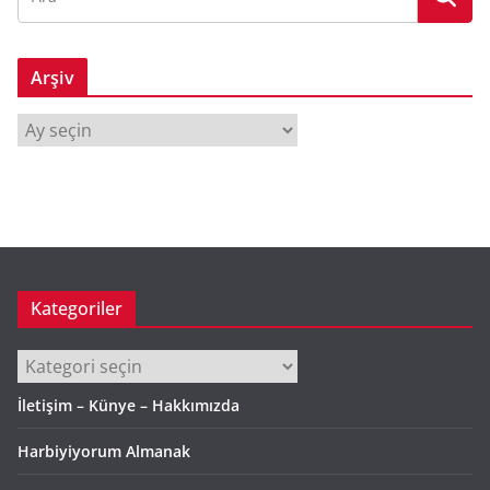
Arşiv
A
r
ş
i
v
Kategoriler
Kategoriler
İletişim – Künye – Hakkımızda
Harbiyiyorum Almanak