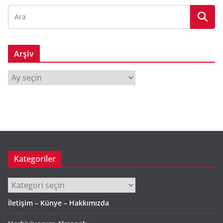
Arşiv
A
r
ş
i
v
Kategoriler
Kategoriler
İletişim – Künye – Hakkımızda