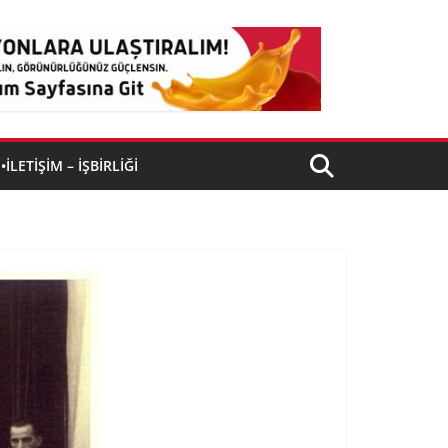
•İLETIŞIM – İŞBIRLIĞI