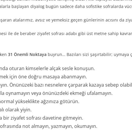
ralarla başlayan diyalog bugün sadece daha sofistike sofralarda v
aran atalarımız, avsız ve yemeksiz geçen günlerinin acısını da ziya
ile de beraber ziyafet sofrası adabı gibi üst metne sahip kavram
eken
31 Önemli Noktaya
buyrun… Bazıları sizi şaşırtabilir; uymaya ç
anda oturan kimselerle alçak sesle konuşun.
tmek için öne doğru masaya abanmayın.
n. Önünüzeki bazı nesnelere çarparak kazaya sebep olabili
talla oynamayın veya önünüzdeki ekmeği ufalamayın.
 normal yükseklikte ağzınıza götürün.
ı olarak yiyin.
a bir ziyafet sofrası davetine gitmeyin.
 sofrasında not almayın, yazmayın, okumayın.