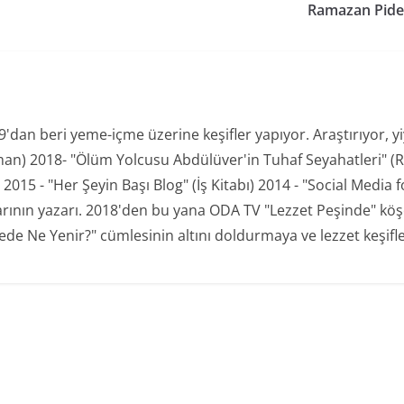
Ramazan Pideli
an beri yeme-içme üzerine keşifler yapıyor. Araştırıyor, yiyo
man) 2018- "Ölüm Yolcusu Abdülüver'in Tuhaf Seyahatleri" (R
15 - "Her Şeyin Başı Blog" (İş Kitabı) 2014 - "Social Media for
plarının yazarı. 2018'den bu yana ODA TV "Lezzet Peşinde" kö
de Ne Yenir?" cümlesinin altını doldurmaya ve lezzet keşifl