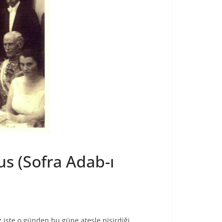
us (Sofra Adab-ı
z işte o günden bu güne ateşle pişirdiği