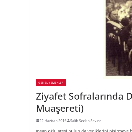
GENEL YEMEKLER
Ziyafet Sofralarında 
Muaşereti)
22 Haziran 2016
Salih Seckin Sevinc
İnsan oğlu ateşi bulup da yediklerini pişirmeye 