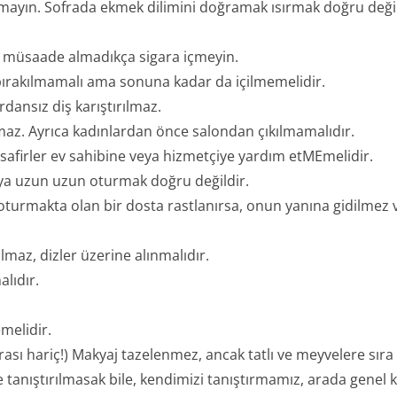
ayın. Sofrada ekmek dilimini doğramak ısırmak doğru değil
en müsaade almadıkça sigara içmeyin.
 bırakılmamalı ama sonuna kadar da içilmemelidir.
rdansız diş karıştırılmaz.
maz. Ayrıca kadınlardan önce salondan çıkılmamalıdır.
afirler ev sahibine veya hizmetçiye yardım etMEmelidir.
ya uzun uzun oturmak doğru değildir.
le oturmakta olan bir dosta rastlanırsa, onun yanına gidilmez
lmaz, dizler üzerine alınmalıdır.
lıdır.
elidir.
ası hariç!) Makyaj tazelenmez, ancak tatlı ve meyvelere sıra g
e tanıştırılmasak bile, kendimizi tanıştırmamız, arada gene