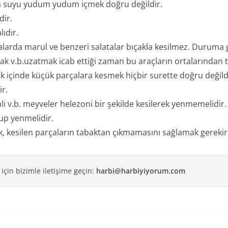
a suyu yudum yudum içmek doğru değildir.
dir.
ıdır.
fralarda marul ve benzeri salatalar bıçakla kesilmez. Duruma 
çak v.b.uzatmak icab ettiği zaman bu araçların ortalarından t
 içinde küçük parçalara kesmek hiçbir surette doğru değildir
ir.
ali v.b. meyveler helezoni bir şekilde kesilerek yenmemelidir
lup yenmelidir.
ak, kesilen parçaların tabaktan çıkmamasını sağlamak gerekir
 için bizimle iletişime geçin:
harbi@harbiyiyorum.com