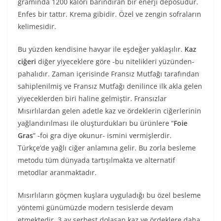
gramında 1200 kalori barındıran bir enerji deposudur.
Enfes bir tattır. Krema gibidir. Özel ve zengin sofraların
kelimesidir.
Bu yüzden kendisine havyar ile eşdeğer yaklaşılır.
Kaz
ciğeri
diğer yiyeceklere göre -bu nitelikleri yüzünden-
pahalıdır. Zaman içerisinde Fransız Mutfağı tarafından
sahiplenilmiş ve Fransız Mutfağı denilince ilk akla gelen
yiyeceklerden biri haline gelmiştir. Fransızlar
Mısırlılardan gelen adetle kaz ve ördeklerin ciğerlerinin
yağlandırılması ile oluşturdukları bu ürünlere “
Foie
Gras
” -foi gra diye okunur- ismini vermişlerdir.
Türkçe’de yağlı ciğer anlamına gelir. Bu zorla besleme
metodu tüm dünyada tartışılmakta ve alternatif
metodlar aranmaktadır.
Mısırlıların göçmen kuşlara uyguladığı bu özel besleme
yöntemi günümüzde modern tesislerde devam
etmektedir. 3 ay serbest dolaşan kaz ve ördeklere daha