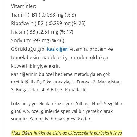
Vitaminler:
Tiamin ( B1 ) :0,088 mg (% 8)
Riboflavin ( B2 ) :0,299 mg (% 25)
Niasin ( B3 ) :2.51 mg (% 17)
Sodyum: 697 mg (% 46)
Görüldüğü gibi
kaz ciğeri
vitamin, protein ve
temek besin maddeleri yönünden oldukça
kuvvetli bir yiyecektir.
Kaz ciğerinin bu özel besleme metoduyla en çok
üretildiği ilk üç ülke sırasıyla; 1. Fransa, 2. Macaristan,
3. Bulgaristan, 4. A.B.D, 5. Kanada’dır.
Lüks bir yiyecek olan kaz ciğeri, Yılbaşı, Noel, Sevgililer
günü v.b. özel günlerde spesiyal bir yemek olarak
sunulur. Yanına iyi bir şarap eşlik eder.
*
Kaz Ciğeri
hakkında sizin de ekleyeceğiniz görüşleriniz ya