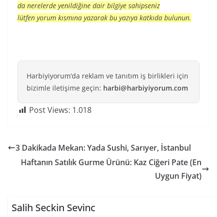
da nerelerde yenildiğine dair bilgiye sahipseniz
lütfen yorum kısmına yazarak bu yazıya katkıda bulunun.
Harbiyiyorum’da reklam ve tanıtım iş birlikleri için
bizimle iletişime geçin:
harbi@harbiyiyorum.com
Post Views:
1.018
3 Dakikada Mekan: Yada Sushi, Sarıyer, İstanbul
Haftanın Satılık Gurme Ürünü: Kaz Ciğeri Pate (En
Uygun Fiyat)
Salih Seckin Sevinc