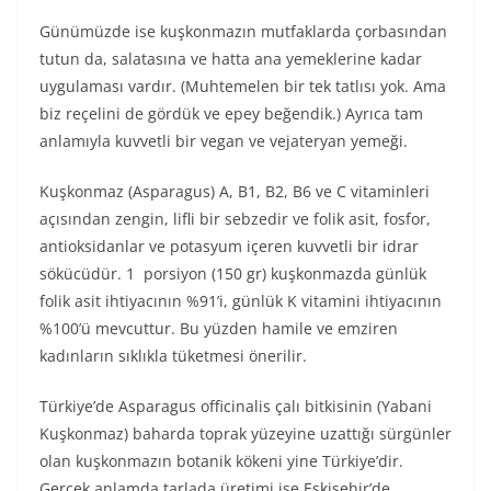
Günümüzde ise kuşkonmazın mutfaklarda çorbasından
tutun da, salatasına ve hatta ana yemeklerine kadar
uygulaması vardır. (Muhtemelen bir tek tatlısı yok. Ama
biz reçelini de gördük ve epey beğendik.) Ayrıca tam
anlamıyla kuvvetli bir vegan ve vejateryan yemeği.
Kuşkonmaz (Asparagus) A, B1, B2, B6 ve C vitaminleri
açısından zengin, lifli bir sebzedir ve folik asit, fosfor,
antioksidanlar ve potasyum içeren kuvvetli bir idrar
sökücüdür. 1 porsiyon (150 gr) kuşkonmazda günlük
folik asit ihtiyacının %91’i, günlük K vitamini ihtiyacının
%100’ü mevcuttur. Bu yüzden hamile ve emziren
kadınların sıklıkla tüketmesi önerilir.
Türkiye’de Asparagus officinalis çalı bitkisinin (Yabani
Kuşkonmaz) baharda toprak yüzeyine uzattığı sürgünler
olan kuşkonmazın botanik kökeni yine Türkiye’dir.
Gerçek anlamda tarlada üretimi ise Eskişehir’de