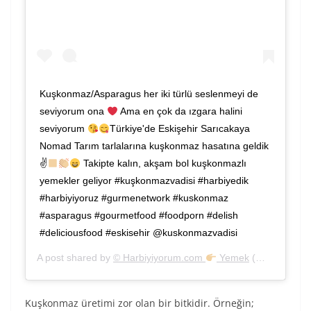
Kuşkonmaz/Asparagus her iki türlü seslenmeyi de
seviyorum ona
Ama en çok da ızgara halini
seviyorum
Türkiye'de Eskişehir Sarıcakaya
Nomad Tarım tarlalarına kuşkonmaz hasatına geldik
✌
Takipte kalın, akşam bol kuşkonmazlı
yemekler geliyor #kuşkonmazvadisi #harbiyedik
#harbiyiyoruz #gurmenetwork #kuskonmaz
#asparagus #gourmetfood #foodporn #delish
#deliciousfood #eskisehir @kuskonmazvadisi
A post shared by
© Harbiyiyorum.com
Yemek
(@harbiyiyorum) on
Kuşkonmaz üretimi zor olan bir bitkidir. Örneğin;