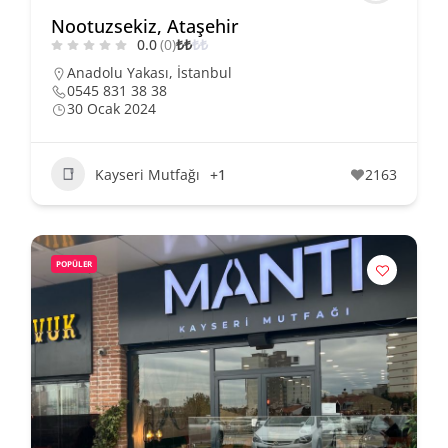
Nootuzsekiz, Ataşehir
0.0
(0)
₺
₺
₺
₺
Anadolu Yakası
,
İstanbul
0545 831 38 38
30 Ocak 2024
Kayseri Mutfağı
+1
2163
POPÜLER