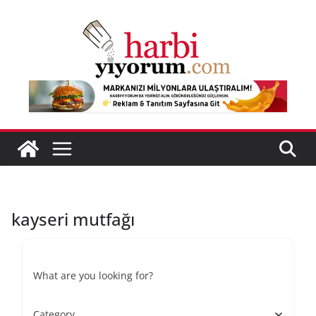
Skip
to
content
kayseri mutfağı
What are you looking for?
Category