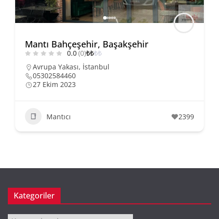
Mantı Bahçeşehir, Başakşehir
0.0
(0)
₺
₺
₺
₺
Avrupa Yakası
,
İstanbul
05302584460
27 Ekim 2023
Mantıcı
2399
Kategoriler