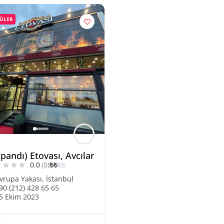
ÜLER
pandı) Etovası, Avcılar
0.0
(0)
₺
₺
₺
₺
vrupa Yakası
,
İstanbul
90 (212) 428 65 65
5 Ekim 2023