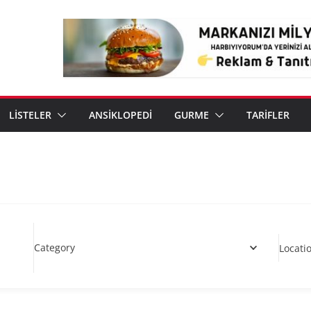
LİSTELER
ANSİKLOPEDİ
GURME
TARİFLER
Category
Locati