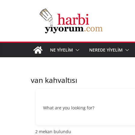
Skip
to
content
NE YİYELİM
NEREDE YİYELİM
van kahvaltısı
What are you looking for?
2
mekan bulundu