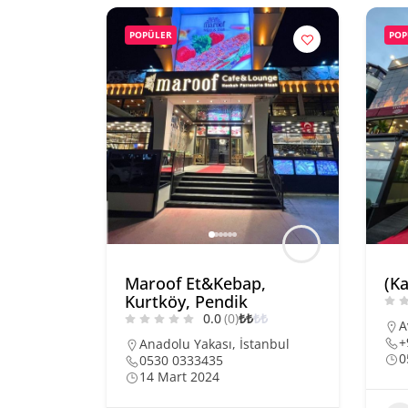
POPÜLER
POP
Maroof Et&Kebap,
(Ka
Kurtköy, Pendik
0.0
(0)
₺
₺
₺
₺
A
+
Anadolu Yakası
,
İstanbul
0
0530 0333435
14 Mart 2024