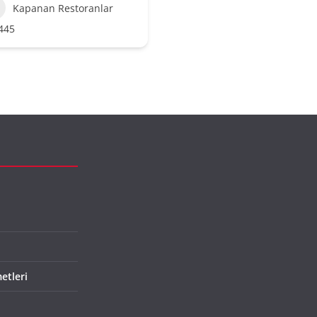
Kapanan Restoranlar
445
etleri