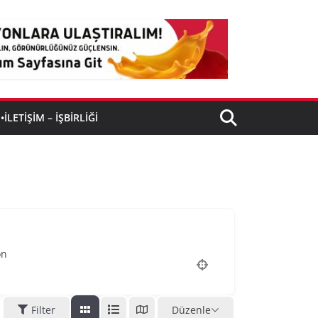
•İLETIŞIM – İŞBIRLIĞI
on
Filter
Düzenle