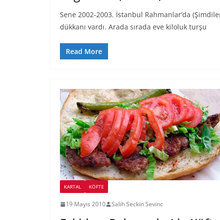
Sene 2002-2003. İstanbul Rahmanlar’da (Şimdiler
dükkanı vardı. Arada sırada eve kiloluk turşu
Read More
KARTAL
KÖFTE
19 Mayıs 2010
Salih Seckin Sevinc