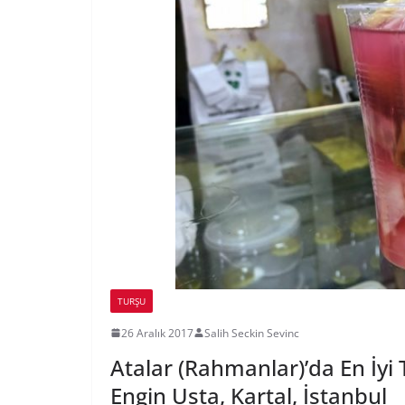
TURŞU
26 Aralık 2017
Salih Seckin Sevinc
Atalar (Rahmanlar)’da En İyi
Engin Usta, Kartal, İstanbul