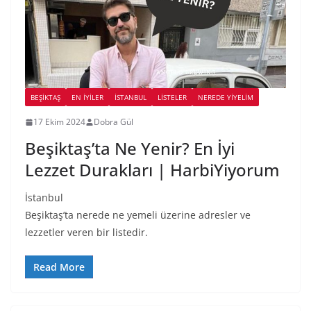
BEŞIKTAŞ
EN İYILER
İSTANBUL
LİSTELER
NEREDE YİYELİM
17 Ekim 2024
Dobra Gül
Beşiktaş’ta Ne Yenir? En İyi
Lezzet Durakları | HarbiYiyorum
İstanbul
Beşiktaş’ta nerede ne yemeli üzerine adresler ve
lezzetler veren bir listedir.
Read More