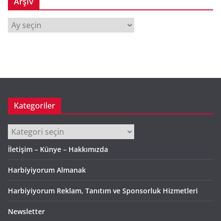
Arşiv
A
r
ş
i
v
Kategoriler
Kategoriler
İletişim – Künye – Hakkımızda
Harbiyiyorum Almanak
Harbiyiyorum Reklam, Tanıtım ve Sponsorluk Hizmetleri
Newsletter