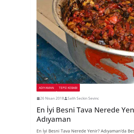
ADIYAMAN
TEPSI KEBABI
26 Nisan 2018
Salih Seckin Sevinc
En İyi Besni Tava Nerede Yeni
Adıyaman
En İyi Besni Tava Nerede Yenir? Adıyaman’da Besn