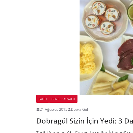
FATIH
GENEL KAHVALTI
21 Ağustos 2015
Dobra Gül
Dobragül Sizin İçin Yedi: 3 
Tarihi Yarımada’da Gurme Lezzetler İstanbul’a ge