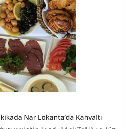
Dakikada Nar Lokanta’da Kahvaltı
len yabancı turistin ilk durağı şüphesiz “Tarihi Yarımada” ve